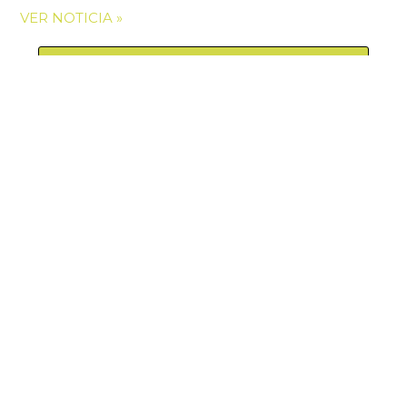
VER NOTICIA »
VER MÁS NOTICIAS
Manquehue Sur 520, oficina 205, Las Condes