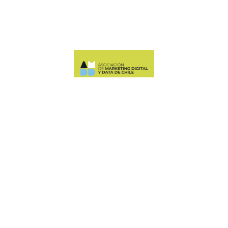
Manquehue Sur 520, oficina 205, Las Condes
CONTÁCTANOS
+56 9 6678 5974
ASOCIACION@AMDDCHILE.COM