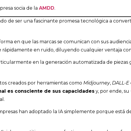
resa socia de la
AMDD
.
 pasado de ser una fascinante promesa tecnológica a conve
 forma en que las marcas se comunican con sus audiencias
e rápidamente en ruido, diluyendo cualquier ventaja comp
, particularmente en la generación automatizada de piezas 
extos creados por herramientas como
Midjourney
,
DALL-E
inal es consciente de sus capacidades
y, por ende, su
l.
sas han adoptado la IA simplemente porque está de m