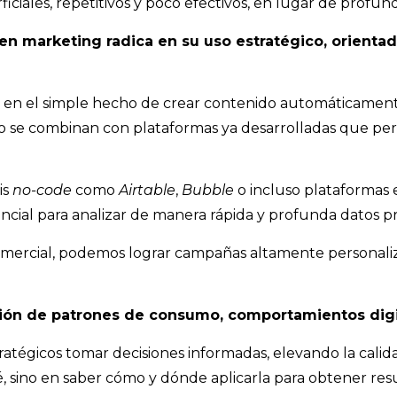
ciales, repetitivos y poco efectivos, en lugar de profund
al en marketing radica en su uso estratégico, orient
en el simple hecho de crear contenido automáticamente,
 se combinan con plataformas ya desarrolladas que permi
is
no-code
como
Airtable
,
Bubble
o incluso plataformas 
cial para analizar de manera rápida y profunda datos p
comercial, podemos lograr campañas altamente personaliz
cación de patrones de consumo, comportamientos digit
tratégicos tomar decisiones informadas, elevando la calid
 sé, sino en saber cómo y dónde aplicarla para obtener res