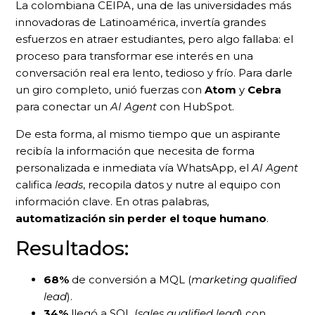
La colombiana CEIPA, una de las universidades más
innovadoras de Latinoamérica, invertía grandes
esfuerzos en atraer estudiantes, pero algo fallaba: el
proceso para transformar ese interés en una
conversación real era lento, tedioso y frío. Para darle
un giro completo, unió fuerzas con
Atom
y
Cebra
para conectar un
AI Agent
con HubSpot.
De esta forma, al mismo tiempo que un aspirante
recibía la información que necesita de forma
personalizada e inmediata vía WhatsApp, el
AI Agent
califica
leads
, recopila datos y nutre al equipo con
información clave. En otras palabras,
automatización sin perder el toque humano
.
Resultados:
68%
de conversión a MQL (
marketing qualified
lead
).
34%
llegó a SQL (
sales qualified lead
) con