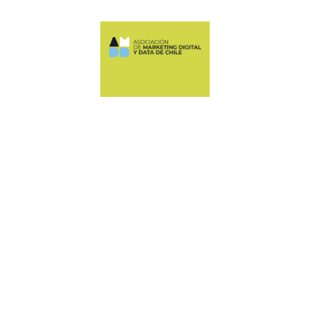
Manquehue Sur 520, oficina 205, Las Condes
CONTÁCTANOS
+56 9 6678 5974
ASOCIACION@AMDDCHILE.COM