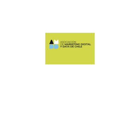
Manquehue Sur 520, oficina 205, Las Condes
CONTÁCTANOS
+56 9 6678 5974
ASOCIACION@AMDDCHILE.COM