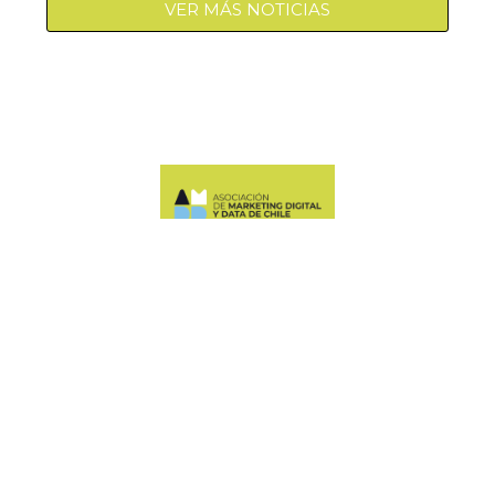
VER MÁS NOTICIAS
Manquehue Sur 520, oficina 205, Las Condes
CONTÁCTANOS
+56 9 6678 5974