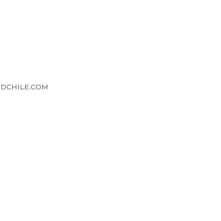
DCHILE.COM
ESERVADOS. · POLITICA DE PRIVACIDAD