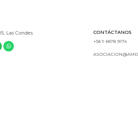
CONTÁCTANOS
05, Las Condes
+56 9 6678 5974
ASOCIACION@AMD
ETING DIGITAL Y DATA DE CHILE · TODOS LOS DERECHOS R
POWERED BY