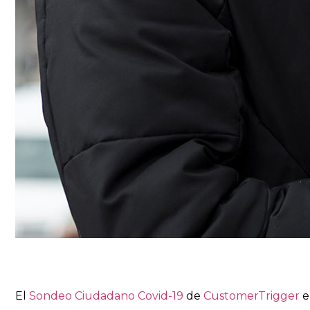
El
Sondeo Ciudadano Covid-19
de
CustomerTrigger
e