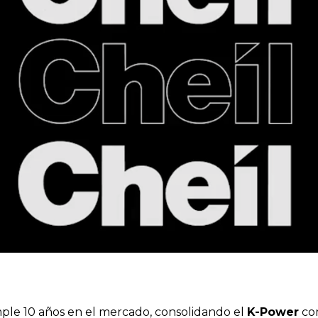
mple 10 años en el mercado, consolidando el
K-Power
com