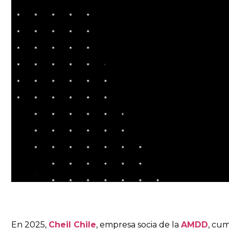
En 2025,
Cheil Chile
, empresa socia de la
AMDD
, cu