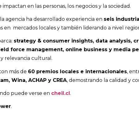
 impactan en las personas, los negocios y la sociedad.
, la agencia ha desarrollado experiencia en
seis industri
 en mercados locales y también liderando a nivel region
barca:
strategy & consumer insights, data analysis, cr
, field force management, online business y media 
y relevancia cultural.
 con más de
60 premios locales e internacionales
, ent
Latam, Wina, ACHAP y CREA
, demostrando la calidad y con
tando puede verse en
cheil.cl
.
ower
.