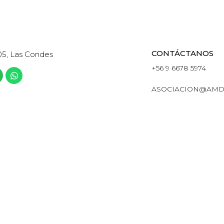
CONTÁCTANOS
05, Las Condes
+56 9 6678 5974
ASOCIACION@AMD
ETING DIGITAL Y DATA DE CHILE · TODOS LOS DERECHOS R
POWERED BY