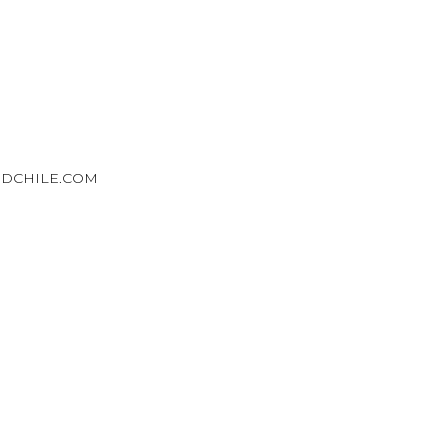
DCHILE.COM
ESERVADOS. · POLITICA DE PRIVACIDAD