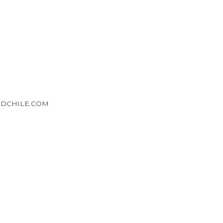
DCHILE.COM
ESERVADOS. · POLITICA DE PRIVACIDAD