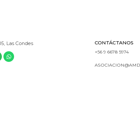
CONTÁCTANOS
05, Las Condes
+56 9 6678 5974
ASOCIACION@AMD
ETING DIGITAL Y DATA DE CHILE · TODOS LOS DERECHOS R
POWERED BY