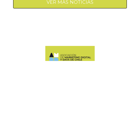
VER MÁS NOTICIAS
Manquehue Sur 520, oficina 205, Las Condes
CONTÁCTANOS
+56 9 6678 5974