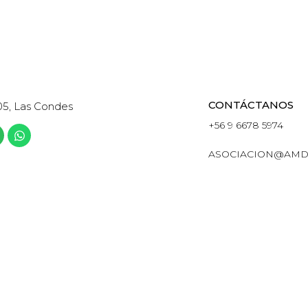
CONTÁCTANOS
05, Las Condes
+56 9 6678 5974
ASOCIACION@AMD
ETING DIGITAL Y DATA DE CHILE · TODOS LOS DERECHOS R