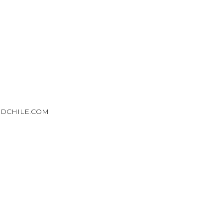
DCHILE.COM
ESERVADOS. · POLITICA DE PRIVACIDAD