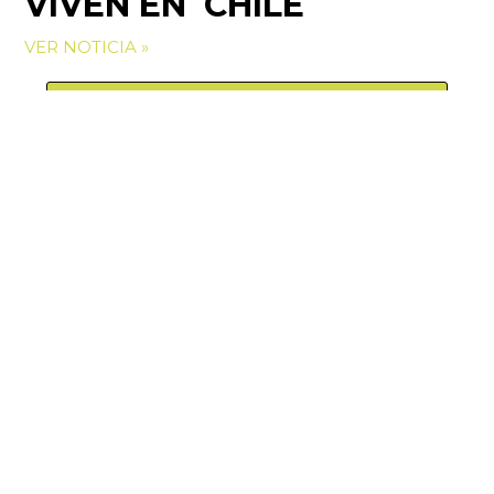
VIVEN EN CHILE
VER NOTICIA »
VER MÁS NOTICIAS
Manquehue Sur 520, oficina 205, Las Condes