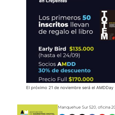
El próximo 21 de noviembre será el AMDDay M
Manquehue Sur 520, oficina 2