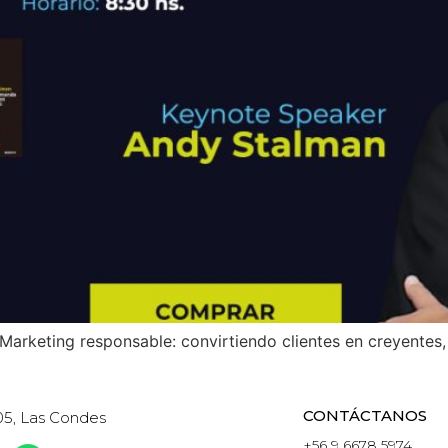
arketing responsable: convirtiendo clientes en creyentes,
CONTÁCTANOS
05, Las Condes
+56 9 6678 5974