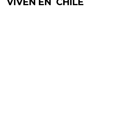
VIVEN EN CHILE
VER NOTICIA »
VER MÁS NOTICIAS
Manquehue Sur 520, oficina 205, Las Condes