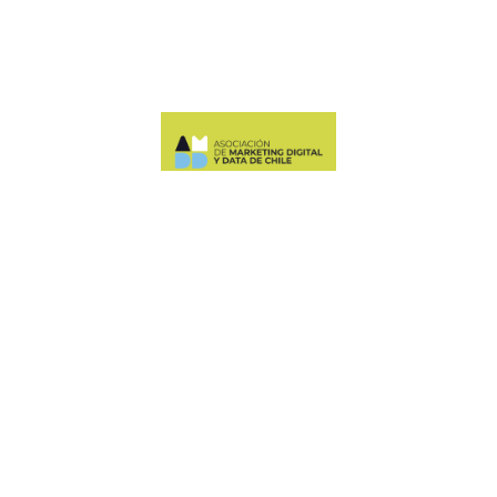
Manquehue Sur 520, oficina 205, Las Condes
CONTÁCTANOS
+56 9 6678 5974
ASOCIACION@AMDDCHILE.COM