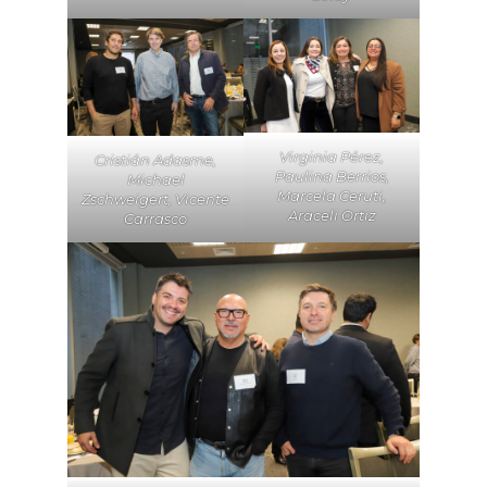
Virginia Pérez,
Cristián Adasme,
Paulina Berrios,
Michael
Marcela Ceruti,
Zschweigert, Vicente
Araceli Ortiz
Carrasco