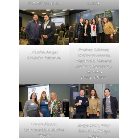
Lascar
Rafael Vásquez
Andrea Gómez,
, Carlos Araya
Verónica Novoa,
Cristián Adasme
Alejandra Ravera,
Andrea Ramírez y
Romina
Pasqualetto.
Laura Flores,
Jorge Díaz, Pilar
Daniela Cori, Jackie
Sánchez, Diego
Reyes
Estay