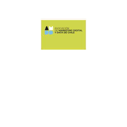
Manquehue Sur 520, oficina 205, Las Condes
CONTÁCTANOS
+56 9 6678 5974
ASOCIACION@AMDDCHILE.COM