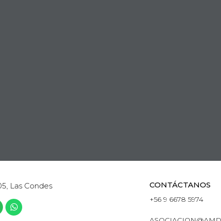
CONTÁCTANOS
05, Las Condes
+56 9 6678 5974
ASOCIACION@AMD