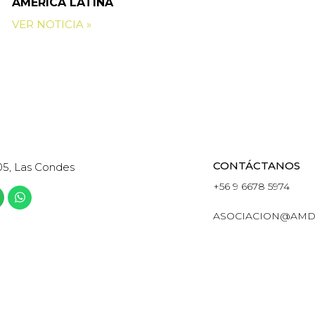
AMÉRICA LATINA
VER NOTICIA »
CONTÁCTANOS
05, Las Condes
+56 9 6678 5974
ASOCIACION@AMD