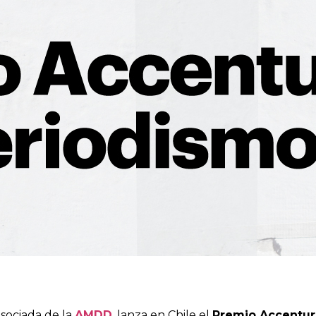
asociada de la
AMDD
, lanza en Chile el
Premio Accentur