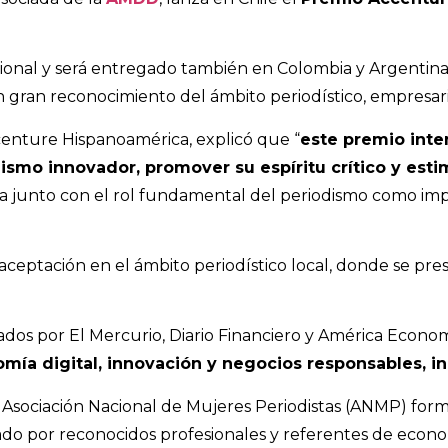
gional y será entregado también en Colombia y Argentina
gran reconocimiento del ámbito periodístico, empresarial
centure Hispanoamérica, explicó que “
este premio inten
iodismo innovador, promover su espíritu crítico y es
tica junto con el rol fundamental del periodismo como im
 aceptación en el ámbito periodístico local, donde se pr
os por El Mercurio, Diario Financiero y América Economía
mía digital, innovación y negocios responsables, in
la Asociación Nacional de Mujeres Periodistas (ANMP) for
rado por reconocidos profesionales y referentes de economí