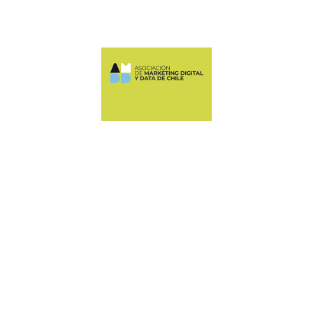
Manquehue Sur 520, oficina 205, Las Condes
CONTÁCTANOS
+56 9 6678 5974
ASOCIACION@AMDDCHILE.COM