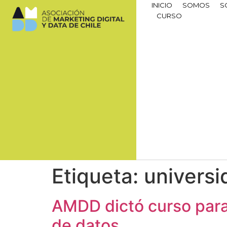
INICIO
SOMOS
S
CURSO
Etiqueta:
universi
AMDD dictó curso para 
de datos